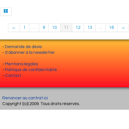
←
1
...
9
10
11
12
13
...
16
→
-
Demande de devis
-
S'abonner à la newsletter
-
Mentions légales
-
Politique de confidentialité
-
Contact
Renoncer au contrat ici
Copyright ((c)) 2009. Tous droits réservés.