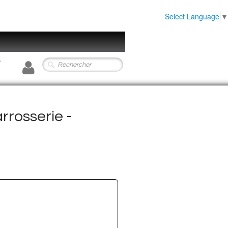
Select Language
▼
0
rrosserie -