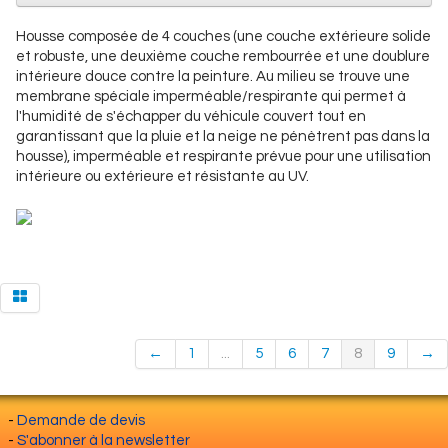
Housse composée de 4 couches (une couche extérieure solide
et robuste, une deuxième couche rembourrée et une doublure
intérieure douce contre la peinture. Au milieu se trouve une
membrane spéciale imperméable/respirante qui permet à
l'humidité de s'échapper du véhicule couvert tout en
garantissant que la pluie et la neige ne pénètrent pas dans la
housse), imperméable et respirante prévue pour une utilisation
intérieure ou extérieure et résistante au UV.
←
1
...
5
6
7
8
9
→
-
Demande de devis
-
S'abonner à la newsletter