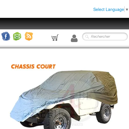
Select Language
▼
0