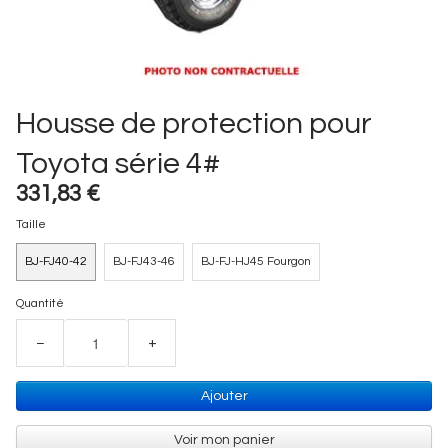
Housse de protection pour
Toyota série 4#
331,83 €
Taille
BJ-FJ40-42
BJ-FJ43-46
BJ-FJ-HJ45 Fourgon
Quantité
−
+
Ajouter
Voir mon panier