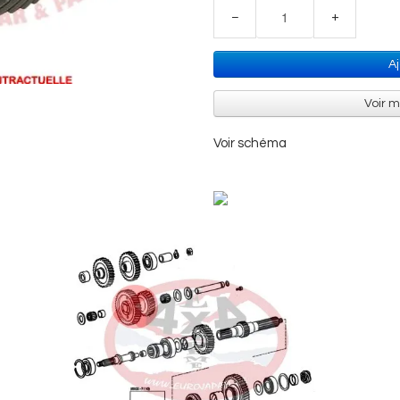
−
+
A
Voir 
Voir schéma