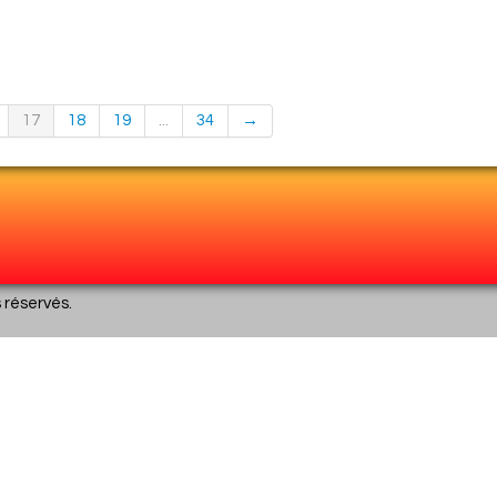
17
18
19
...
34
→
s réservés.