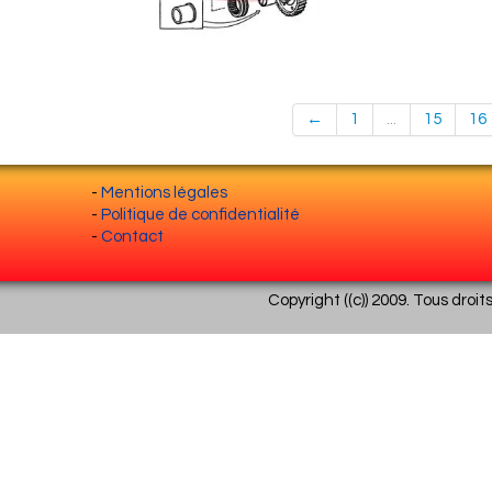
←
1
...
15
16
-
Mentions légales
-
Politique de confidentialité
-
Contact
Copyright ((c)) 2009. Tous droit