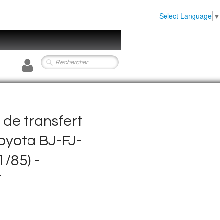
Select Language
▼
0
 de transfert
oyota BJ-FJ-
1/85) -
T