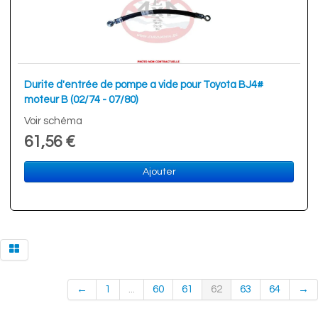
Durite d'entrée de pompe a vide pour Toyota BJ4#
moteur B (02/74 - 07/80)
Voir schéma
61,56 €
Ajouter
←
1
...
60
61
62
63
64
→