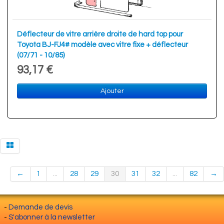
Déflecteur de vitre arrière droite de hard top pour
Toyota BJ-FJ4# modèle avec vitre fixe + déflecteur
(07/71 - 10/85)
93,17 €
Ajouter
←
1
...
28
29
30
31
32
...
82
→
-
Demande de devis
-
S'abonner à la newsletter