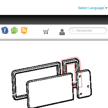
Select Language
▼
0