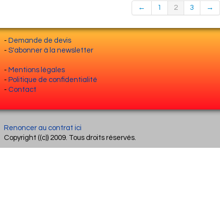
←
1
2
3
→
-
Demande de devis
-
S'abonner à la newsletter
-
Mentions légales
-
Politique de confidentialité
-
Contact
Renoncer au contrat ici
Copyright ((c)) 2009. Tous droits réservés.