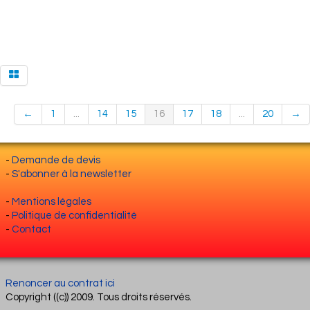
←
1
...
14
15
16
17
18
...
20
→
-
Demande de devis
-
S'abonner à la newsletter
-
Mentions légales
-
Politique de confidentialité
-
Contact
Renoncer au contrat ici
Copyright ((c)) 2009. Tous droits réservés.