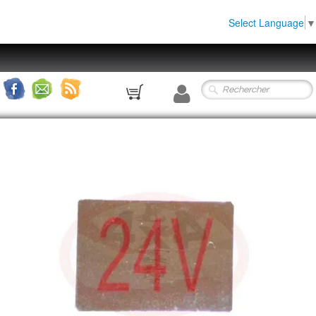
Select Language
▼
0