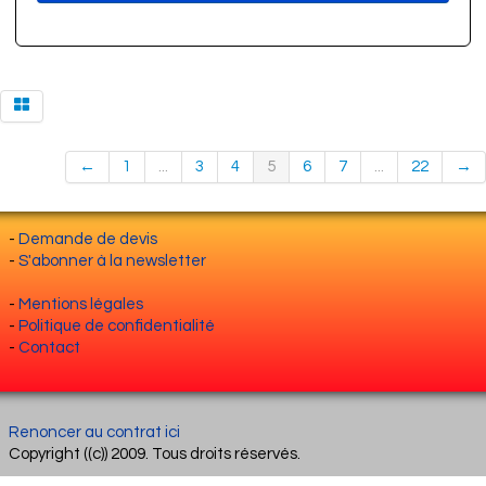
←
1
...
3
4
5
6
7
...
22
→
-
Demande de devis
-
S'abonner à la newsletter
-
Mentions légales
-
Politique de confidentialité
-
Contact
Renoncer au contrat ici
Copyright ((c)) 2009. Tous droits réservés.