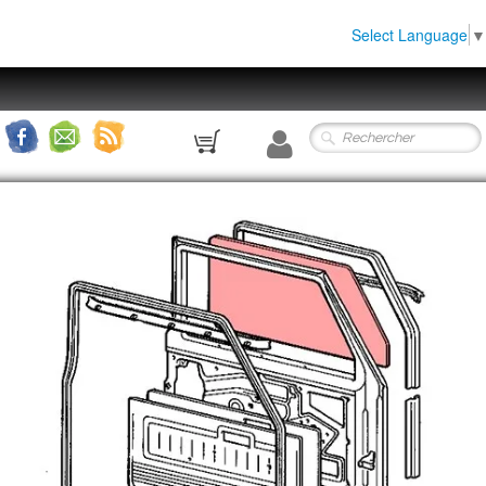
Select Language
▼
0