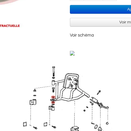
A
Voir 
Voir schéma