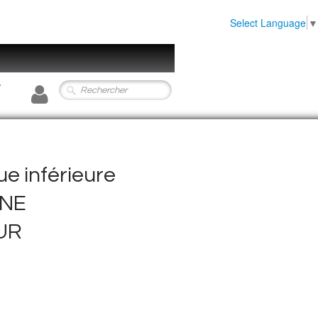
Select Language
▼
0
e inférieure
INE
UR