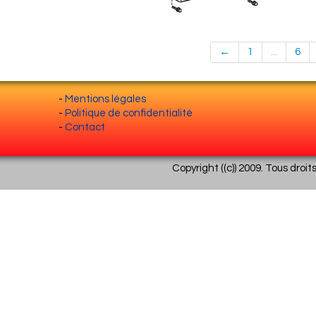
←
1
...
6
-
Mentions légales
-
Politique de confidentialité
-
Contact
Copyright ((c)) 2009. Tous droit