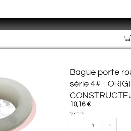
Bague porte rou
série 4# - ORIG
CONSTRUCTE
10,16 €
Quantité
−
+