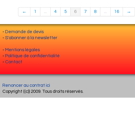
←
1
...
4
5
6
7
8
...
16
→
-
Demande de devis
-
S'abonner à la newsletter
-
Mentions légales
-
Politique de confidentialité
-
Contact
Renoncer au contrat ici
Copyright ((c)) 2009. Tous droits réservés.