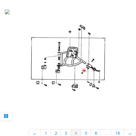
←
1
2
3
4
5
6
...
16
→