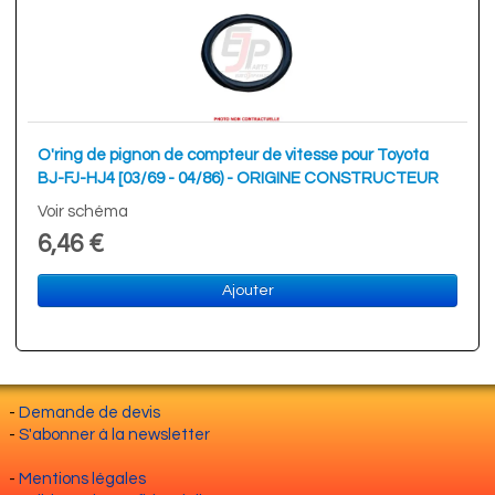
O'ring de pignon de compteur de vitesse pour Toyota
BJ-FJ-HJ4 [03/69 - 04/86) - ORIGINE CONSTRUCTEUR
Voir schéma
6,46 €
Ajouter
-
Demande de devis
-
S'abonner à la newsletter
-
Mentions légales