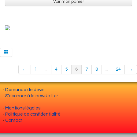
Voir mon panier
←
1
...
4
5
6
7
8
...
24
→
-
Demande de devis
-
S'abonner à la newsletter
-
Mentions légales
-
Politique de confidentialité
-
Contact