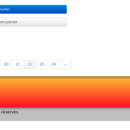
jouter
mon panier
20
21
22
23
24
→
s réservés.