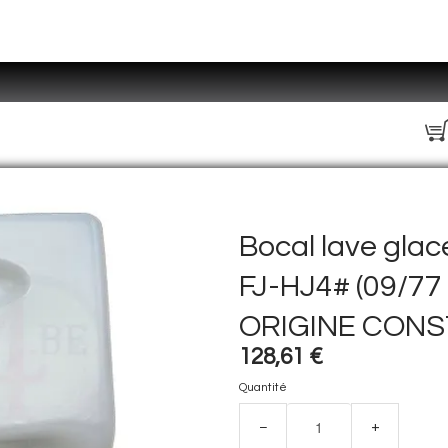
Bocal lave gla
FJ-HJ4# (09/77 
ORIGINE CON
128,61 €
Quantité
−
+