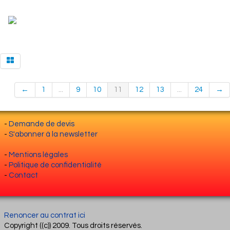
←
1
...
9
10
11
12
13
...
24
→
-
Demande de devis
-
S'abonner à la newsletter
-
Mentions légales
-
Politique de confidentialité
-
Contact
Renoncer au contrat ici
Copyright ((c)) 2009. Tous droits réservés.