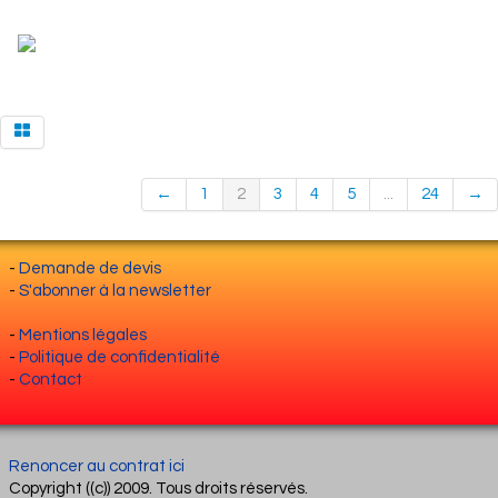
←
1
2
3
4
5
...
24
→
-
Demande de devis
-
S'abonner à la newsletter
-
Mentions légales
-
Politique de confidentialité
-
Contact
Renoncer au contrat ici
Copyright ((c)) 2009. Tous droits réservés.