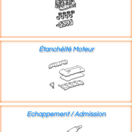
Étanchéité Moteur
Echappement / Admission