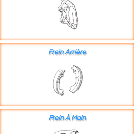
Frein Arrière
Frein À Main